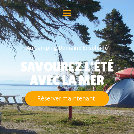
Au Camping Domaine Ensoleillé
SAVOUREZ L'ÉTÉ
AVEC LA MER
Réserver maintenant!